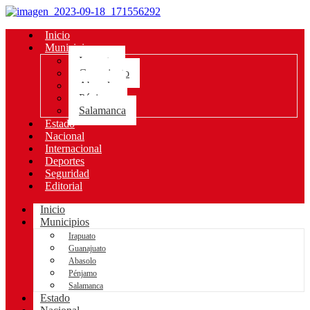
Inicio
Municipios
Irapuato
Guanajuato
Abasolo
Pénjamo
Salamanca
Estado
Nacional
Internacional
Deportes
Seguridad
Editorial
Inicio
Municipios
Irapuato
Guanajuato
Abasolo
Pénjamo
Salamanca
Estado