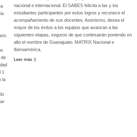
nacional e internacional. El SABES felicita a las y los
ra
estudiantes participantes por estos logros y reconoce el
ia
acompañamiento de sus docentes. Asimismo, desea el
mayor de los éxitos a los equipos que avanzan a las
siguientes etapas, seguros de que continuarán poniendo en
ase,
alto el nombre de Guanajuato. MATRIX Nacional e
Iberoamérica.
os
 de
Leer más
idad
l 1
 la
do
lar