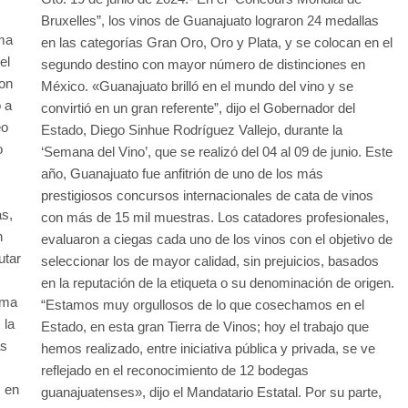
Bruxelles”, los vinos de Guanajuato lograron 24 medallas
ema
en las categorías Gran Oro, Oro y Plata, y se colocan en el
el
segundo destino con mayor número de distinciones en
on
México. «Guanajuato brilló en el mundo del vino y se
 a
convirtió en un gran referente”, dijo el Gobernador del
eo
Estado, Diego Sinhue Rodríguez Vallejo, durante la
o
‘Semana del Vino’, que se realizó del 04 al 09 de junio. Este
año, Guanajuato fue anfitrión de uno de los más
prestigiosos concursos internacionales de cata de vinos
as,
con más de 15 mil muestras. Los catadores profesionales,
n
evaluaron a ciegas cada uno de los vinos con el objetivo de
utar
seleccionar los de mayor calidad, sin prejuicios, basados
en la reputación de la etiqueta o su denominación de origen.
ema
“Estamos muy orgullosos de lo que cosechamos en el
 la
Estado, en esta gran Tierra de Vinos; hoy el trabajo que
as
hemos realizado, entre iniciativa pública y privada, se ve
reflejado en el reconocimiento de 12 bodegas
, en
guanajuatenses», dijo el Mandatario Estatal. Por su parte,