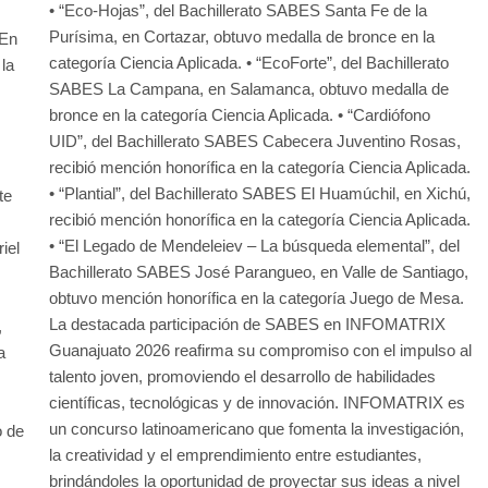
• “Eco-Hojas”, del Bachillerato SABES Santa Fe de la
Purísima, en Cortazar, obtuvo medalla de bronce en la
 En
categoría Ciencia Aplicada. • “EcoForte”, del Bachillerato
la
SABES La Campana, en Salamanca, obtuvo medalla de
bronce en la categoría Ciencia Aplicada. • “Cardiófono
UID”, del Bachillerato SABES Cabecera Juventino Rosas,
recibió mención honorífica en la categoría Ciencia Aplicada.
• “Plantial”, del Bachillerato SABES El Huamúchil, en Xichú,
te
recibió mención honorífica en la categoría Ciencia Aplicada.
• “El Legado de Mendeleiev – La búsqueda elemental”, del
iel
Bachillerato SABES José Parangueo, en Valle de Santiago,
obtuvo mención honorífica en la categoría Juego de Mesa.
La destacada participación de SABES en INFOMATRIX
,
Guanajuato 2026 reafirma su compromiso con el impulso al
a
talento joven, promoviendo el desarrollo de habilidades
científicas, tecnológicas y de innovación. INFOMATRIX es
un concurso latinoamericano que fomenta la investigación,
o de
la creatividad y el emprendimiento entre estudiantes,
brindándoles la oportunidad de proyectar sus ideas a nivel