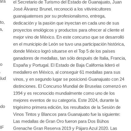
ara
el Secretario de Turismo del Estado de Guanajuato, Juan
José Álvarez Brunel, reconoció a los vitivinicultores
guanajuatenses por su profesionalismo, entrega,
to,
dedicación y la pasión que inyectan en cada uno de sus
a,
proyectos enológicos y productos para ofrecer al cliente el
mejor vino de México. En este concurso que se desarrolló
en el municipio de León se tuvo una participación histórica,
donde México logró situarse en el Top 5 de los países
ganadores de medallas, tan sólo después de Italia, Francia,
to
España y Portugal. El Estado de Baja California lideró el
,
medallero en México, al conseguir 61 medallas para sus
alud
vinos, y en segundo lugar se posicionó Guanajuato con 24
distinciones. El Concurso Mundial de Bruselas comenzó en
1994 y es reconocido mundialmente como uno de los
mejores eventos de su categoría. Este 2024, durante la
ndo
trigésimo primera edición, los resultados de la Sesión de
Vinos Tintos y Blancos para Guanajuato fue la siguiente:
Las medallas de Gran Oro fueron para Dos Búhos
IF
Grenache Gran Reserva 2019 y Pájaro Azul 2020. Las