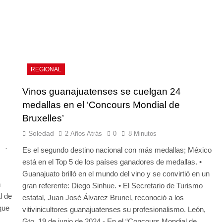
REGIONAL
Vinos guanajuatenses se cuelgan 24
medallas en el ‘Concours Mondial de
Bruxelles’
Soledad
2 Años Atrás
0
8 Minutos
. ·
Es el segundo destino nacional con más medallas; México
está en el Top 5 de los países ganadores de medallas. •
Guanajuato brilló en el mundo del vino y se convirtió en un
n
gran referente: Diego Sinhue. • El Secretario de Turismo
l de
estatal, Juan José Álvarez Brunel, reconoció a los
que
vitivinicultores guanajuatenses su profesionalismo. León,
Gto. 19 de junio de 2024.- En el “Concours Mondial de