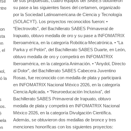
de sus propuestas, cuatro equipos del SABES obtuvieron
rse
su pase a las siguientes fases del certamen, organizado
ntre
por la Sociedad Latinoamericana de Ciencia y Tecnología
(SOLACYT). Los proyectos reconocidos fueron: •
“Electrovolts”, del Bachillerato SABES Primaveral de
ron
Irapuato, obtuvo medalla de oro y su pase a INFOMATRIX
sta
Iberoamérica, en la categoría Robótica-Mecatrónica. • “La
en
Parka y el Pelón”, del Bachillerato SABES Duarte, en León,
 el
obtuvo medalla de oro y competirá en INFOMATRIX
Iberoamérica, en la categoría Animación. • “Anydol, Directo
al Dolor”, del Bachillerato SABES Cabecera Juventino
ol,
Rosas, fue reconocido con medalla de plata y participará
ó la
en INFOMATRIX Nacional México 2026, en la categoría
Ciencia Aplicada. • “Neuroeducación Inclusiva”, del
Bachillerato SABES Primaveral de Irapuato, obtuvo
s
medalla de plata y competirá en INFOMATRIX Nacional
os.
México 2026, en la categoría Divulgación Científica.
é
Además, se obtuvieron dos medallas de bronce y tres
uela
menciones honoríficas con los siguientes proyectos:
en