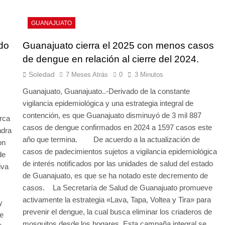
GUANAJUATO
do
Guanajuato cierra el 2025 con menos casos
de dengue en relación al cierre del 2024.
Soledad
7 Meses Atrás
0
3 Minutos
Guanajuato, Guanajuato..-Derivado de la constante
vigilancia epidemiológica y una estrategia integral de
contención, es que Guanajuato disminuyó de 3 mil 887
rca
casos de dengue confirmados en 2024 a 1597 casos este
ndra
año que termina. De acuerdo a la actualización de
on
casos de padecimientos sujetos a vigilancia epidemiológica
de
de interés notificados por las unidades de salud del estado
iva
de Guanajuato, es que se ha notado este decremento de
casos. La Secretaría de Salud de Guanajuato promueve
activamente la estrategia «Lava, Tapa, Voltea y Tira» para
y
prevenir el dengue, la cual busca eliminar los criaderos de
de
mosquitos desde los hogares. Esta campaña integral se