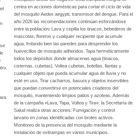
F
centra en acciones domésticas para cortar el ciclo de vida
el
del mosquito Aedes aegypti, transmisor del dengue. Para el
año 2026 las recomendaciones continúan esforzándose
en
entre la población: Lava y cepilla los tinacos, bebederos de
mascotas, floreros y cualquier recipiente que acumule
agua, frotando bien las paredes para desprender los
 se
huevecillos de mosquito adheridos. Tapa herméticamente
de
todos los depósitos donde almacenas agua (tinacos,
e
cisternas, cubetas). Voltea cubetas, botellas, llantas y
tro,
cualquier objeto que pueda acumular agua de lluvia y no
s
esté en uso. Tirar cacharros, basura y objetos inservibles
que puedan convertirse en potenciales criaderos del
mosquito, manteniendo limpios patios y azoteas. Además
ara
de la campaña «Lava, Tapa, Voltea y Tira», la Secretaría de
Salud realiza otras acciones: Fumigación y control
larvario en zonas identificadas con brotes activos.
Monitoreo de la presencia del mosquito mediante la
instalación de ovitrampas en varios municipios.