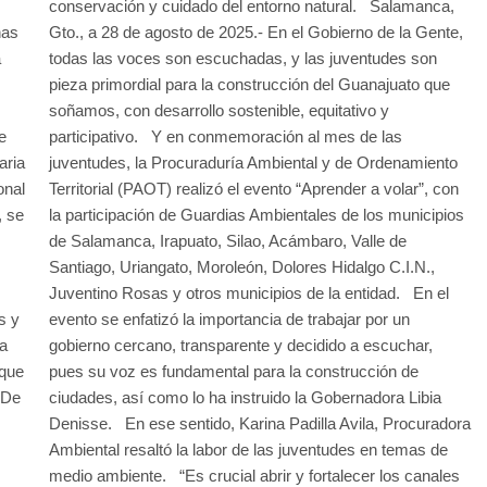
conservación y cuidado del entorno natural. Salamanca,
nas
Gto., a 28 de agosto de 2025.- En el Gobierno de la Gente,
a
todas las voces son escuchadas, y las juventudes son
pieza primordial para la construcción del Guanajuato que
soñamos, con desarrollo sostenible, equitativo y
e
participativo. Y en conmemoración al mes de las
aria
juventudes, la Procuraduría Ambiental y de Ordenamiento
onal
Territorial (PAOT) realizó el evento “Aprender a volar”, con
, se
la participación de Guardias Ambientales de los municipios
de Salamanca, Irapuato, Silao, Acámbaro, Valle de
Santiago, Uriangato, Moroleón, Dolores Hidalgo C.I.N.,
Juventino Rosas y otros municipios de la entidad. En el
s y
evento se enfatizó la importancia de trabajar por un
da
gobierno cercano, transparente y decidido a escuchar,
 que
pues su voz es fundamental para la construcción de
“De
ciudades, así como lo ha instruido la Gobernadora Libia
Denisse. En ese sentido, Karina Padilla Avila, Procuradora
.
Ambiental resaltó la labor de las juventudes en temas de
medio ambiente. “Es crucial abrir y fortalecer los canales