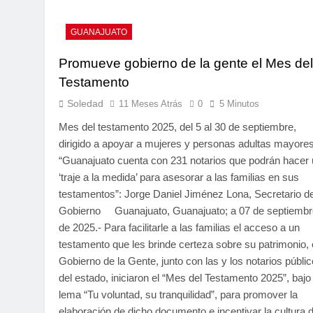
GUANAJUATO
Promueve gobierno de la gente el Mes del
Testamento
Soledad
11 Meses Atrás
0
5 Minutos
Mes del testamento 2025, del 5 al 30 de septiembre,
dirigido a apoyar a mujeres y personas adultas mayore
“Guanajuato cuenta con 231 notarios que podrán hacer
‘traje a la medida’ para asesorar a las familias en sus
testamentos”: Jorge Daniel Jiménez Lona, Secretario d
Gobierno Guanajuato, Guanajuato; a 07 de septiembr
de 2025.- Para facilitarle a las familias el acceso a un
testamento que les brinde certeza sobre su patrimonio, 
Gobierno de la Gente, junto con las y los notarios públi
del estado, iniciaron el “Mes del Testamento 2025”, bajo 
lema “Tu voluntad, su tranquilidad”, para promover la
elaboración de dicho documento e incentivar la cultura d