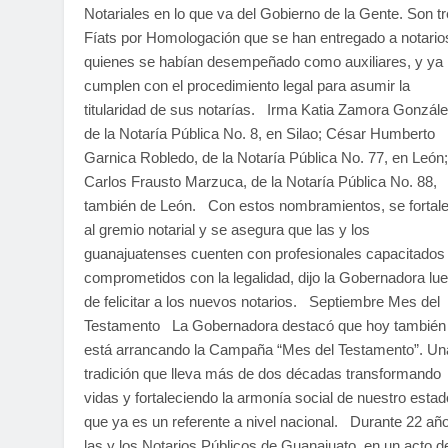
Notariales en lo que va del Gobierno de la Gente. Son t
Fíats por Homologación que se han entregado a notario
quienes se habían desempeñado como auxiliares, y ya
cumplen con el procedimiento legal para asumir la
titularidad de sus notarías. Irma Katia Zamora Gonzále
de la Notaría Pública No. 8, en Silao; César Humberto
Garnica Robledo, de la Notaría Pública No. 77, en León;
Carlos Frausto Marzuca, de la Notaría Pública No. 88,
también de León. Con estos nombramientos, se fortal
al gremio notarial y se asegura que las y los
guanajuatenses cuenten con profesionales capacitados
comprometidos con la legalidad, dijo la Gobernadora lu
de felicitar a los nuevos notarios. Septiembre Mes del
Testamento La Gobernadora destacó que hoy también
está arrancando la Campaña “Mes del Testamento”. Un
tradición que lleva más de dos décadas transformando
vidas y fortaleciendo la armonía social de nuestro estad
que ya es un referente a nivel nacional. Durante 22 añ
las y los Notarios Públicos de Guanajuato, en un acto d