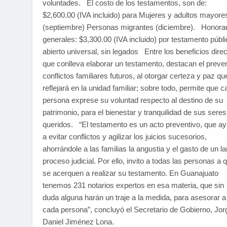
voluntades. El costo de los testamentos, son de:
$2,600.00 (IVA incluido) para Mujeres y adultos mayore
(septiembre) Personas migrantes (diciembre). Honorar
generales: $3,300.00 (IVA incluido) por testamento públi
abierto universal, sin legados Entre los beneficios dire
que conlleva elaborar un testamento, destacan el preven
conflictos familiares futuros, al otorgar certeza y paz qu
reflejará en la unidad familiar; sobre todo, permite que 
persona exprese su voluntad respecto al destino de su
patrimonio, para el bienestar y tranquilidad de sus seres
queridos. “El testamento es un acto preventivo, que a
a evitar conflictos y agilizar los juicios sucesorios,
ahorrándole a las familias la angustia y el gasto de un l
proceso judicial. Por ello, invito a todas las personas a 
se acerquen a realizar su testamento. En Guanajuato
tenemos 231 notarios expertos en esa materia, que sin
duda alguna harán un traje a la medida, para asesorar a
cada persona”, concluyó el Secretario de Gobierno, Jor
Daniel Jiménez Lona.