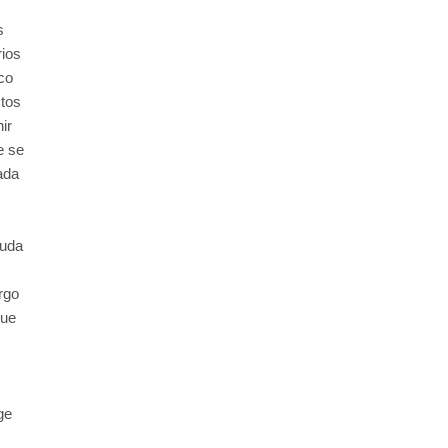
s
ios
co
ctos
ir
e se
cada
yuda
argo
que
ge