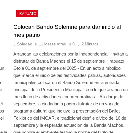
IRAPUATO
Colocan Bando Solemne para dar inicio al
mes patrio
Soledad
11 Meses Atrás
0
2 Minutos
Arrancan las celebraciones por la Independencia · Invitan a
s ·
disfrutar de Banda Machos el 15 de septiembre Irapuato
 un
Gto a 01 de septiembre del 2025.- En un acto simbólico
que marca el inicio de las festividades patrias, autoridades
e
municipales colocaron el Bando Solemne en la entrada
e
principal de la Presidencia Municipal, con lo que arranca un
mes lleno de actividades conmemorativas. A lo largo de
el
septiembre, la ciudadanía podrá disfrutar de un variado
cos
programa cultural que incluye la presentación del Ballet
el
Folklórico del IMCAR, el tradicional desfile cívico del 16 de
septiembre y la esperada actuación de la Banda Machos,
e la
que pondrá el ambiente festivo la noche del Grito de