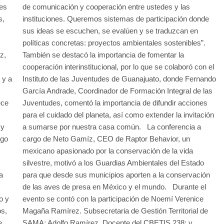
res
de comunicación y cooperación entre ustedes y las
s,
instituciones. Queremos sistemas de participación donde
sus ideas se escuchen, se evalúen y se traduzcan en
políticas concretas: proyectos ambientales sostenibles”.
z,
También se destacó la importancia de fomentar la
cooperación interinstitucional, por lo que se colaboró con el
 y a
Instituto de las Juventudes de Guanajuato, donde Fernando
García Andrade, Coordinador de Formación Integral de las
ece
Juventudes, comentó la importancia de difundir acciones
para el cuidado del planeta, así como extender la invitación
 y
a sumarse por nuestra casa común. La conferencia a
ego
cargo de Neto Gamíz, CEO de Raptor Behavior, un
mexicano apasionado por la conservación de la vida
silvestre, motivó a los Guardias Ambientales del Estado
a
para que desde sus municipios aporten a la conservación
de las aves de presa en México y el mundo. Durante el
o y
evento se contó con la participación de Noemí Verenice
os,
Magaña Ramírez. Subsecretaria de Gestión Territorial de
e
SAMA; Adolfo Ramírez. Docente del CBETIS 238; y