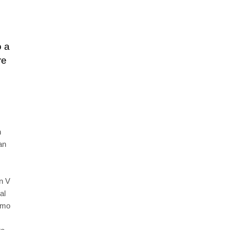
o a
re
n
an
ón V
al
imo