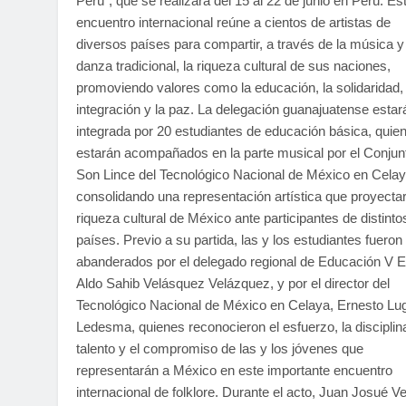
Perú”, que se realizará del 15 al 22 de junio en Perú. Es
encuentro internacional reúne a cientos de artistas de
diversos países para compartir, a través de la música y 
danza tradicional, la riqueza cultural de sus naciones,
promoviendo valores como la educación, la solidaridad, 
integración y la paz. La delegación guanajuatense estar
integrada por 20 estudiantes de educación básica, quie
estarán acompañados en la parte musical por el Conjun
Son Lince del Tecnológico Nacional de México en Celay
consolidando una representación artística que proyectar
riqueza cultural de México ante participantes de distinto
países. Previo a su partida, las y los estudiantes fueron
abanderados por el delegado regional de Educación V E
Aldo Sahib Velásquez Velázquez, y por el director del
Tecnológico Nacional de México en Celaya, Ernesto Lu
Ledesma, quienes reconocieron el esfuerzo, la disciplina
talento y el compromiso de las y los jóvenes que
representarán a México en este importante encuentro
internacional de folklore. Durante el acto, Juan Josué V