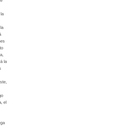
te
la
la
á
nes
to
a,
á la
s
ste,
go
, el
ega