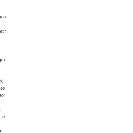
mos
tir
,
gro
del
ses
tor
n
íces
en