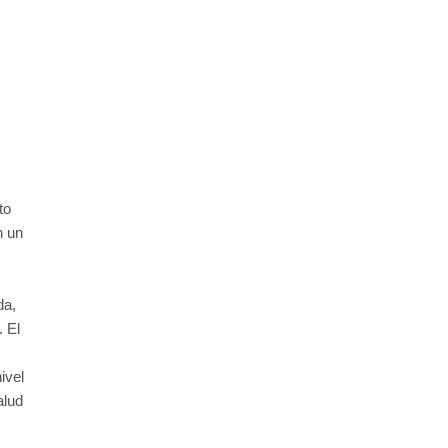
to
n un
da,
. El
ivel
alud