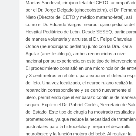
Macías Sandoval, cirujano fetal del CETO, acompañad
por el Dr. Jorge Delgado (ginecoobstetra), el Dr. Fernan
Nieto (Director del CETO y médico materno-fetal), así
como el Dr. Eduardo Vargas, neurocirujano pediatra del
Hospital Pediátrico de León. Desde SESEQ, participaro
de manera voluntaria y altruista el Dr. Felipe Chavelas
Ochoa (neurocirujano pediatra) junto con la Dra. Karla
Aguilar (anestesióloga), ambos reconocidos a nivel
nacional por su experiencia en este tipo de intervencion
El procedimiento consistió en una microincisión de entr
y 3 centímetros en el útero para exponer el defecto espi
del feto. Una vez localizado, el neurocirujano realizó la
reparación correspondiente y se cerró nuevamente el
útero, permitiendo que el embarazo continúe de manera
segura. Explicó el Dr. Gabriel Cortés, Secretario de Sal
del Estado. Este tipo de cirugía ha mostrado resultados
prometedores, ya que reduce la necesidad de tratamien
postnatales para la hidrocefalia y mejora el desarrollo
neurológico y la función motora del bebé. Al realizar la