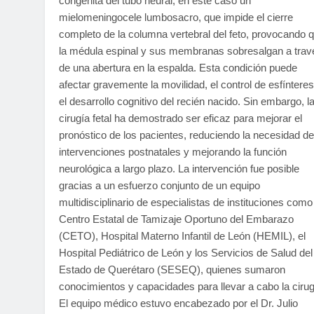
congénita del tubo neural, en este caso un
mielomeningocele lumbosacro, que impide el cierre
completo de la columna vertebral del feto, provocando 
la médula espinal y sus membranas sobresalgan a trav
de una abertura en la espalda. Esta condición puede
afectar gravemente la movilidad, el control de esfínteres
el desarrollo cognitivo del recién nacido. Sin embargo, l
cirugía fetal ha demostrado ser eficaz para mejorar el
pronóstico de los pacientes, reduciendo la necesidad de
intervenciones postnatales y mejorando la función
neurológica a largo plazo. La intervención fue posible
gracias a un esfuerzo conjunto de un equipo
multidisciplinario de especialistas de instituciones como
Centro Estatal de Tamizaje Oportuno del Embarazo
(CETO), Hospital Materno Infantil de León (HEMIL), el
Hospital Pediátrico de León y los Servicios de Salud del
Estado de Querétaro (SESEQ), quienes sumaron
conocimientos y capacidades para llevar a cabo la cirug
El equipo médico estuvo encabezado por el Dr. Julio