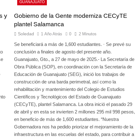
GUANAJUATO
s y
Gobierno de la Gente moderniza CECyTE
plantel Salamanca
Soledad
1 Año Atrás
0
2 Minutos
Se beneficiará a más de 1,600 estudiantes. · Se prevé su
to
conclusión a finales de agosto del presente año.
se
Guanajuato, Gto., a 27 de mayo de 2025.- La Secretaría de
Obra Pública (SOP), en coordinación con la Secretaría de
e
Educación de Guanajuato (SEG), inició los trabajos de
construcción de una barda perimetral, así como la
rehabilitación y mantenimiento del Colegio de Estudios
nto
Científicos y Tecnológicos del Estado de Guanajuato
(CECyTE), plantel Salamanca. La obra inició el pasado 29
de abril y en esta se invierten 2 millones 295 mil 998 pesos,
en beneficio de más de 1,600 estudiantes. “Nuestra
Gobernadora nos ha pedido priorizar el mejoramiento de la
infraestructura en las escuelas del estado, para contribuir a