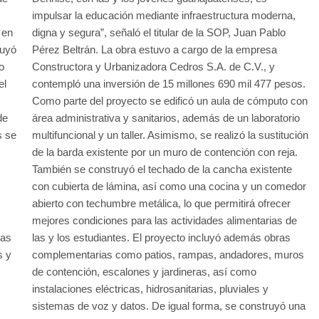
impulsar la educación mediante infraestructura moderna,
 en
digna y segura”, señaló el titular de la SOP, Juan Pablo
ruyó
Pérez Beltrán. La obra estuvo a cargo de la empresa
o
Constructora y Urbanizadora Cedros S.A. de C.V., y
el
contempló una inversión de 15 millones 690 mil 477 pesos.
Como parte del proyecto se edificó un aula de cómputo con
de
área administrativa y sanitarios, además de un laboratorio
s se
multifuncional y un taller. Asimismo, se realizó la sustitución
de la barda existente por un muro de contención con reja.
También se construyó el techado de la cancha existente
con cubierta de lámina, así como una cocina y un comedor
abierto con techumbre metálica, lo que permitirá ofrecer
mejores condiciones para las actividades alimentarias de
ras
las y los estudiantes. El proyecto incluyó además obras
s y
complementarias como patios, rampas, andadores, muros
de contención, escalones y jardineras, así como
instalaciones eléctricas, hidrosanitarias, pluviales y
sistemas de voz y datos. De igual forma, se construyó una