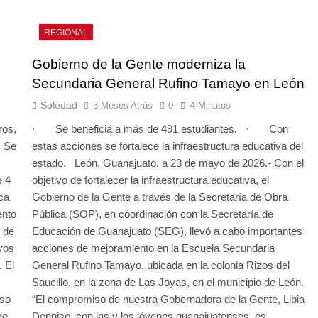
REGIONAL
Gobierno de la Gente moderniza la
Secundaria General Rufino Tamayo en León
Soledad
3 Meses Atrás
0
4 Minutos
ros,
· Se beneficia a más de 491 estudiantes. · Con
· Se
estas acciones se fortalece la infraestructura educativa del
estado. León, Guanajuato, a 23 de mayo de 2026.- Con el
e 4
objetivo de fortalecer la infraestructura educativa, el
ca
Gobierno de la Gente a través de la Secretaría de Obra
ento
Pública (SOP), en coordinación con la Secretaría de
o de
Educación de Guanajuato (SEG), llevó a cabo importantes
ivos
acciones de mejoramiento en la Escuela Secundaria
. El
General Rufino Tamayo, ubicada en la colonia Rizos del
Saucillo, en la zona de Las Joyas, en el municipio de León.
iso
“El compromiso de nuestra Gobernadora de la Gente, Libia
de
Dennise, con las y los jóvenes guanajuatenses, es