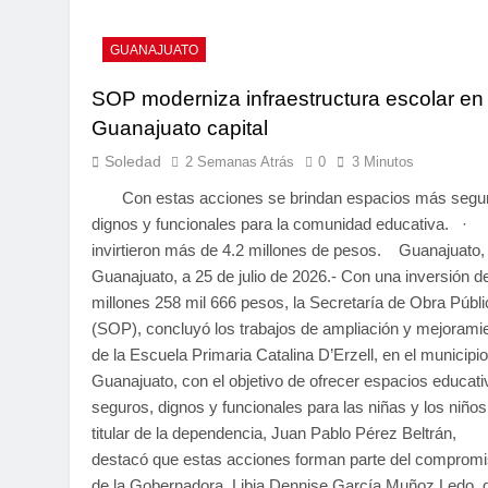
GUANAJUATO
SOP moderniza infraestructura escolar en
Guanajuato capital
Soledad
2 Semanas Atrás
0
3 Minutos
Con estas acciones se brindan espacios más segu
dignos y funcionales para la comunidad educativa. 
invirtieron más de 4.2 millones de pesos. Guanajuato,
Guanajuato, a 25 de julio de 2026.- Con una inversión d
millones 258 mil 666 pesos, la Secretaría de Obra Públi
(SOP), concluyó los trabajos de ampliación y mejorami
de la Escuela Primaria Catalina D’Erzell, en el municipi
Guanajuato, con el objetivo de ofrecer espacios educat
seguros, dignos y funcionales para las niñas y los niños
titular de la dependencia, Juan Pablo Pérez Beltrán,
destacó que estas acciones forman parte del comprom
de la Gobernadora, Libia Dennise García Muñoz Ledo, 