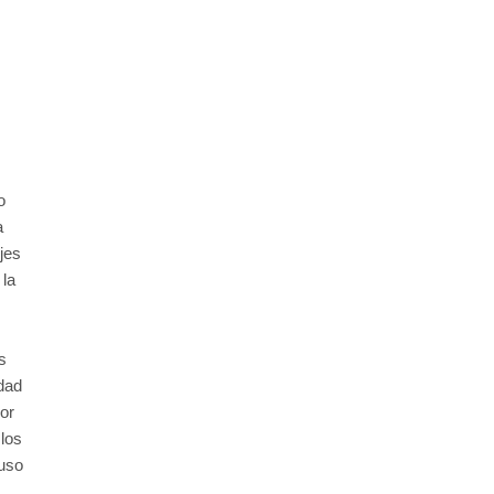
o
a
jes
 la
s
idad
or
 los
 uso