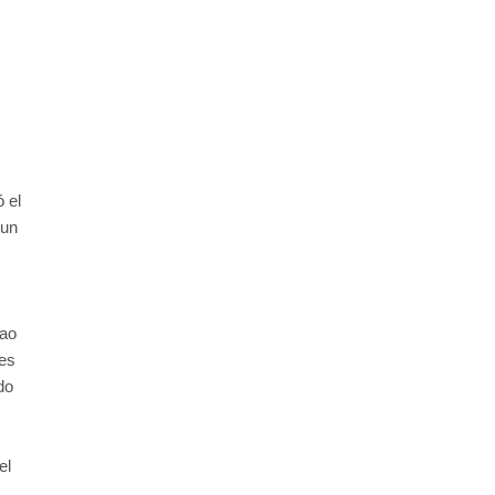
 el
 un
lao
nes
do
el