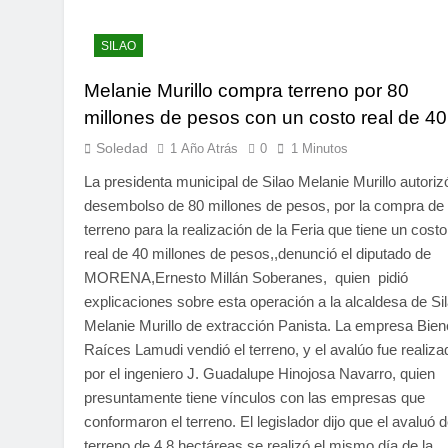
SILAO
Melanie Murillo compra terreno por 80
millones de pesos con un costo real de 40
Soledad
1 Año Atrás
0
1 Minutos
La presidenta municipal de Silao Melanie Murillo autorizó
desembolso de 80 millones de pesos, por la compra de
terreno para la realización de la Feria que tiene un costo
real de 40 millones de pesos,,denunció el diputado de
MORENA,Ernesto Millán Soberanes, quien pidió
explicaciones sobre esta operación a la alcaldesa de Si
Melanie Murillo de extracción Panista. La empresa Bie
Raíces Lamudi vendió el terreno, y el avalúo fue realiza
por el ingeniero J. Guadalupe Hinojosa Navarro, quien
presuntamente tiene vínculos con las empresas que
conformaron el terreno. El legislador dijo que el avaluó d
terreno de 4.8 hectáreas se realizó el mismo día de la