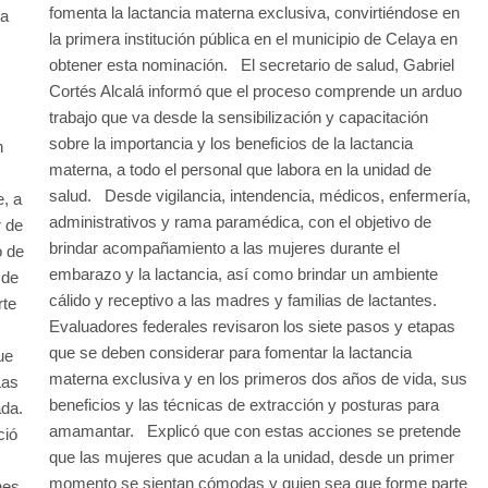
fomenta la lactancia materna exclusiva, convirtiéndose en
na
la primera institución pública en el municipio de Celaya en
obtener esta nominación. El secretario de salud, Gabriel
Cortés Alcalá informó que el proceso comprende un arduo
trabajo que va desde la sensibilización y capacitación
sobre la importancia y los beneficios de la lactancia
n
materna, a todo el personal que labora en la unidad de
salud. Desde vigilancia, intendencia, médicos, enfermería,
e, a
administrativos y rama paramédica, con el objetivo de
r de
brindar acompañamiento a las mujeres durante el
o de
embarazo y la lactancia, así como brindar un ambiente
 de
cálido y receptivo a las madres y familias de lactantes.
rte
Evaluadores federales revisaron los siete pasos y etapas
que se deben considerar para fomentar la lactancia
ue
materna exclusiva y en los primeros dos años de vida, sus
Las
beneficios y las técnicas de extracción y posturas para
ada.
amamantar. Explicó que con estas acciones se pretende
ció
que las mujeres que acudan a la unidad, desde un primer
momento se sientan cómodas y quien sea que forme parte
nes