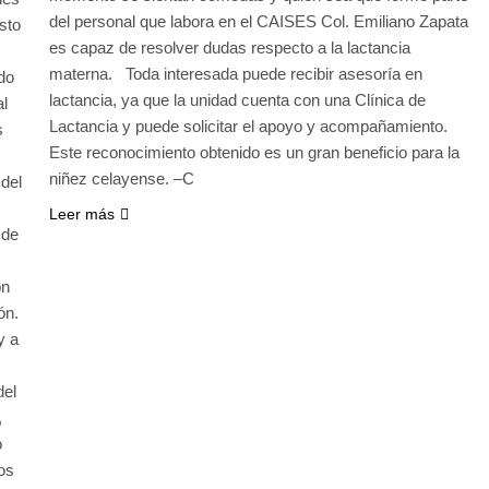
del personal que labora en el CAISES Col. Emiliano Zapata
sto
es capaz de resolver dudas respecto a la lactancia
materna. Toda interesada puede recibir asesoría en
do
lactancia, ya que la unidad cuenta con una Clínica de
al
Lactancia y puede solicitar el apoyo y acompañamiento.
s
Este reconocimiento obtenido es un gran beneficio para la
niñez celayense. –C
 del
Leer más
 de
ón
ón.
y a
del
,
o
tos