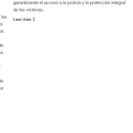
garantizando el acceso a la justicia y la protección integral
de las víctimas.
 los
Leer más
os
os
de
 a
r
do
se