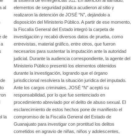
de
al sistema de emergencias 911. En atención al llamado,
a al
elementos de seguridad pública acudieron al sitio y
realizaron la detención de JOSÉ “N”, dejándolo a
n
disposición del Ministerio Público. A partir de ese momento,
la Fiscalía General del Estado integró la carpeta de
e de
investigación y recabó diversos datos de prueba, como
 a
entrevistas, material gráfico, entre otros, que fueron
s
necesarios para sustentar la imputación ante la autoridad
judicial. Durante la audiencia correspondiente, la agente del
Ministerio Público presentó los elementos obtenidos
durante la investigación, logrando que el órgano
 de
jurisdiccional resolviera la situación jurídica del imputado.
to
Ante los cargos criminales, JOSÉ “N” aceptó su
ron
responsabilidad, por lo que fue sentenciado en
l
procedimiento abreviado por el delito de abuso sexual. El
esclarecimiento de estos hechos pone de manifiesto el
l la
compromiso de la Fiscalía General del Estado de
Guanajuato para investigar con prontitud los delitos
cometidos en agravio de niñas, niños y adolescentes,