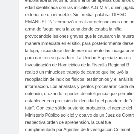
encontraba la víctima, una menor de apenas dos años 
edad identificada con las iniciales A.G.M.V., quien jugab
exterior de un inmueble. Sin mediar palabra, DIEGO
EMANUEL “N” comenzó a realizar detonaciones con u
arma de fuego hacia la zona donde estaba la niña,
provocándole lesiones graves que le causaron la muert
manera inmediata en el sitio, para posteriormente darse
la fuga, iniciándose desde ese momento las indagatoria
para dar con su paradero. La Unidad Especializada en
Investigación de Homicidios de la Fiscalía Regional B,
realizó un minucioso trabajo de campo que incluyó la
recopilación de indicios físicos, testimonios y el análisis
información. Los analistas y peritos procesaron cada da
obtenido, cruzando reportes de inteligencia que permitie
establecer con precisión la identidad y el paradero de “e
tuta”. Con este sólido sustento probatorio, el agente del
Ministerio Público solicitó y obtuvo de un Juez de Contro
respectiva orden de aprehensión, la cual fue
cumplimentada por Agentes de Investigación Criminal