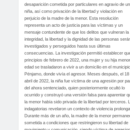
desaparición cometida por particulares en agravio de u
niña, así como privación de la libertad y violación en
perjuicio de la madre de la menor. Esta resolución
representa un acto de justicia para las víctimas y un
mensaje contundente de que los delitos que vulneran la
integridad, la libertad y la dignidad de las personas será
investigados y perseguidos hasta sus últimas
consecuencias. La investigación permitió establecer qu
principios de febrero de 2022, una mujer y su hija meno
edad se trasladaron a vivir a un domicilio en el municipi
Pénjamo, donde vivía el agresor. Meses después, el 18
abril de 2022, la niña fue víctima de una agresión por pa
del ahora sentenciado, quien posteriormente ocultó lo
ocurrido y construyó una versión falsa para aparentar q
la menor había sido privada de la libertad por terceros. 
indagatorias revelaron un contexto de violencia prolong
Durante más de un año, la madre de la menor permane
sometida a condiciones que restringieron su libertad de
movimiento y comunicación, siendo víctima de agresio