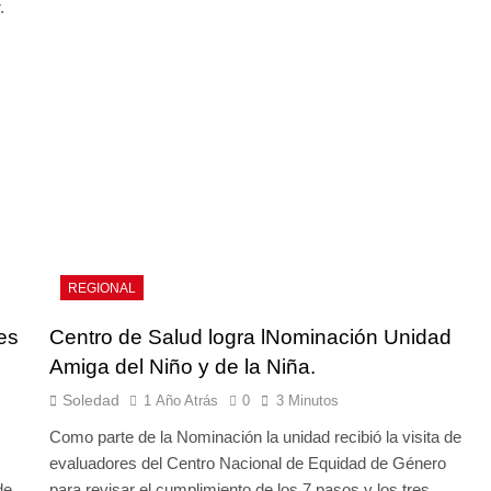
r.
REGIONAL
es
Centro de Salud logra lNominación Unidad
Amiga del Niño y de la Niña.
Soledad
1 Año Atrás
0
3 Minutos
Como parte de la Nominación la unidad recibió la visita de
evaluadores del Centro Nacional de Equidad de Género
de
para revisar el cumplimiento de los 7 pasos y los tres