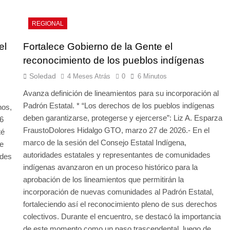
REGIONAL
el
Fortalece Gobierno de la Gente el
reconocimiento de los pueblos indígenas
Soledad
4 Meses Atrás
0
6 Minutos
Avanza definición de lineamientos para su incorporación al
Padrón Estatal. * “Los derechos de los pueblos indígenas
nos,
deben garantizarse, protegerse y ejercerse”: Liz A. Esparza
26
FraustoDolores Hidalgo GTO, marzo 27 de 2026.- En el
té
marco de la sesión del Consejo Estatal Indígena,
de
autoridades estatales y representantes de comunidades
ades
indígenas avanzaron en un proceso histórico para la
aprobación de los lineamientos que permitirán la
incorporación de nuevas comunidades al Padrón Estatal,
fortaleciendo así el reconocimiento pleno de sus derechos
colectivos. Durante el encuentro, se destacó la importancia
de este momento como un paso trascendental, luego de