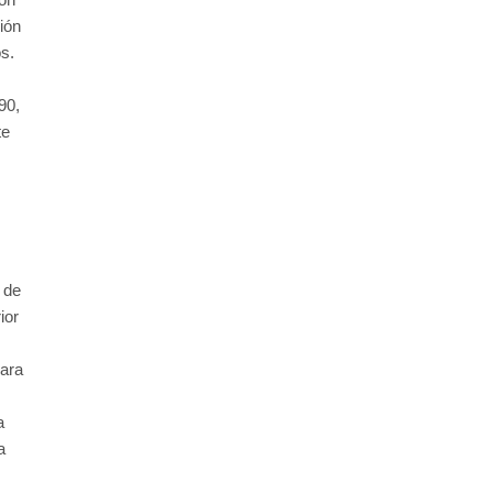
ión
os.
90,
te
s de
ior
para
a
a