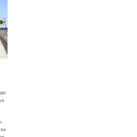
del
ya
n
ctor
con