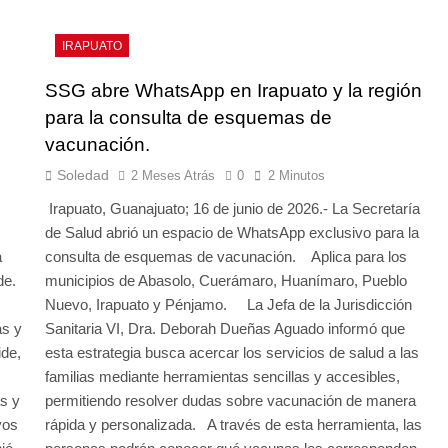
IRAPUATO
SSG abre WhatsApp en Irapuato y la región
para la consulta de esquemas de
vacunación.
Soledad
2 Meses Atrás
0
2 Minutos
Irapuato, Guanajuato; 16 de junio de 2026.- La Secretaría
de Salud abrió un espacio de WhatsApp exclusivo para la
a
consulta de esquemas de vacunación. Aplica para los
de.
municipios de Abasolo, Cuerámaro, Huanímaro, Pueblo
Nuevo, Irapuato y Pénjamo. La Jefa de la Jurisdicción
as y
Sanitaria VI, Dra. Deborah Dueñas Aguado informó que
ide,
esta estrategia busca acercar los servicios de salud a las
familias mediante herramientas sencillas y accesibles,
s y
permitiendo resolver dudas sobre vacunación de manera
vos
rápida y personalizada. A través de esta herramienta, las