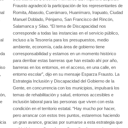
Frausto agradeció la participación de los representantes de
nal
Romita, Abasolo, Cuerámaro, Huanímaro, Irapuato, Ciudad
Manuel Doblado, Pénjamo, San Francisco del Rincón,
,
Salamanca y Silao. “El tema de Discapacidad nos
corresponde a todas las instancias en el servicio público,
al
incluso a la Tesorería para los presupuestos, medio
ambiente, economía, cada área de gobierno tiene
eda
corresponsabilidad y estamos en un momento histórico
para derribar estas barreras que han estado ahí por año,
iso
barreras en los entornos, en el acceso, en una calle, en
,
entorno escolar”, dijo en su mensaje Esparza Frausto. La
Estrategia Inclusión y Discapacidad del Gobierno de la
Gente, en concurrencia con los municipios, impulsará los
ón,
temas de rehabilitación y salud, entornos accesibles e
re
inclusión laboral para las personas que viven con esta
condición en el territorio estatal. “Hay mucho por hacer,
pero arrancar con estos tres puntos, estaremos haciendo
icia
un gran avance, gracias por sumarse a esta estrategia que