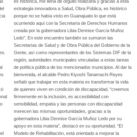
as
es histórica, me llena de orgullo realizarla y gracias a esta
el
estrategia innovadora a Salud, Obra Pública, es histórico
cia
porque no se había visto en Guanajuato lo que está
ocurriendo aquí con la Secretaría de Derechos Humanos
creada por la gobernadora Libia Dennise García Muñoz
Ledo”. En este encuentro también se sumaron las
Secretarías de Salud y de Obra Pública del Gobierno de la
es.
Gente, así como representantes de los Sistemas DIF de la
región, autoridades municipales vinculadas a estas tareas
al
de política pública de los mencionados municipios. Al dar la
es
bienvenida, el alcalde Pedro Kiyoshi Tanamachi Reyes
señaló que trabajar en esta materia es transformar la vida
có
de quienes viven en condición de discapacidad, “creemos
onal
firmemente en la inclusión, es accesibilidad con
do
sensibilidad, empatía y las personas con discapacidad
merecen las mismas oportunidades, gracias a la
gobernadora Libia Dennise García Muñoz Ledo por su
apoyo en esta materia”, destacó en su oportunidad. “El
el
Modelo de Rehabilitación, está orientado a mejorar la