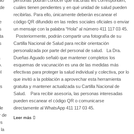
ió
personas podrán conocer qué vacunas les corresponden,
 de
cuáles tienen pendientes y en qué unidad de salud pueden
recibirlas. Para ello, únicamente deberán escanear el
e
código QR difundido en las redes sociales oficiales o enviar
s
un mensaje con la palabra “Hola” al número 411 117 03 45.
ta
Posteriormente, podrán compartir una fotografía de su
s
Cartilla Nacional de Salud para recibir orientación
personalizada por parte del personal de salud. La Dra.
a
Dueñas Aguado señaló que mantener completos los
.
esquemas de vacunación es una de las medidas más
l
efectivas para proteger la salud individual y colectiva, por lo
que invitó a la población a aprovechar esta herramienta
os
gratuita y mantener actualizada su Cartilla Nacional de
Salud. Para recibir asesoría, las personas interesadas
pueden escanear el código QR o comunicarse
de
directamente al WhatsApp 411 117 03 45.
y de
Leer más
es
 la