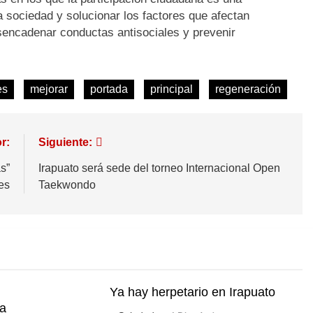
 sociedad y solucionar los factores que afectan
encadenar conductas antisociales y prevenir
es
mejorar
portada
principal
regeneración
r:
Siguiente:
s”
Irapuato será sede del torneo Internacional Open
es
Taekwondo
Ya hay herpetario en Irapuato
ia