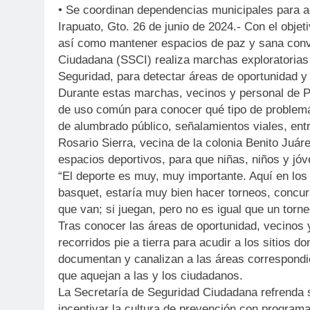
• Se coordinan dependencias municipales para 
Irapuato, Gto. 26 de junio de 2024.- Con el objeti
así como mantener espacios de paz y sana convi
Ciudadana (SSCI) realiza marchas exploratorias
Seguridad, para detectar áreas de oportunidad y
Durante estas marchas, vecinos y personal de 
de uso común para conocer qué tipo de problemát
de alumbrado público, señalamientos viales, entr
Rosario Sierra, vecina de la colonia Benito Juár
espacios deportivos, para que niñas, niños y jó
“El deporte es muy, muy importante. Aquí en lo
basquet, estaría muy bien hacer torneos, concu
que van; si juegan, pero no es igual que un torne
Tras conocer las áreas de oportunidad, vecinos
recorridos pie a tierra para acudir a los sitios d
documentan y canalizan a las áreas correspondien
que aquejan a las y los ciudadanos.
La Secretaría de Seguridad Ciudadana refrenda 
incentivar la cultura de prevención con programa