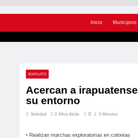
Inicio
Municipios
IRAPUATO
Acercan a irapuatens
su entorno
0
Soledad
2 Años Atrás
3 Minutos
• Realizan marchas exploratorias en colonias