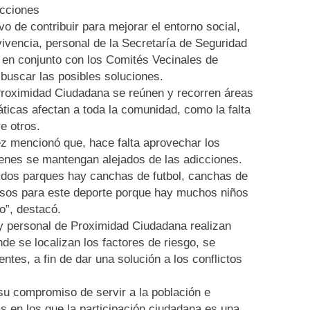
acciones
vo de contribuir para mejorar el entorno social,
vencia, personal de la Secretaría de Seguridad
 en conjunto con los Comités Vecinales de
 buscar las posibles soluciones.
Proximidad Ciudadana se reúnen y recorren áreas
icas afectan a toda la comunidad, como la falta
e otros.
ez mencionó que, hace falta aprovechar los
venes se mantengan alejados de las adicciones.
s dos parques hay canchas de futbol, canchas de
rsos para este deporte porque hay muchos niños
o”, destacó.
 y personal de Proximidad Ciudadana realizan
onde se localizan los factores de riesgo, se
tes, a fin de dar una solución a los conflictos
su compromiso de servir a la población e
s en los que la participación ciudadana es una