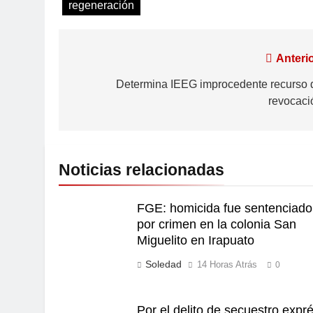
regeneración
Anterio
Determina IEEG improcedente recurso 
revocaci
Noticias relacionadas
FGE: homicida fue sentenciado
por crimen en la colonia San
Miguelito en Irapuato
Soledad
14 Horas Atrás
0
Por el delito de secuestro expr