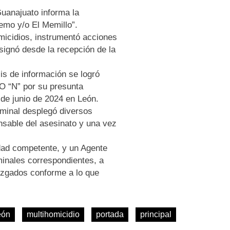
Guanajuato informa la
mo y/o El Memillo”.
micidios, instrumentó acciones
signó desde la recepción de la
.
sis de información se logró
O “N” por su presunta
9 de junio de 2024 en León.
iminal desplegó diversos
nsable del asesinato y una vez
idad competente, y un Agente
iminales correspondientes, a
uzgados conforme a lo que
eón
multihomicidio
portada
principal