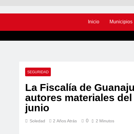
Inicio
Municipios
SEGURIDAD
La Fiscalía de Guanaju
autores materiales del
junio
0
Soledad
2 Años Atrás
2 Minutos