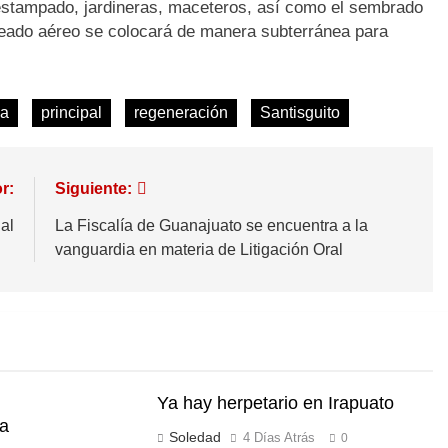
stampado, jardineras, maceteros, así como el sembrado
bleado aéreo se colocará de manera subterránea para
da
principal
regeneración
Santisguito
r:
Siguiente:
al
La Fiscalía de Guanajuato se encuentra a la
vanguardia en materia de Litigación Oral
Ya hay herpetario en Irapuato
ia
Soledad
4 Días Atrás
0