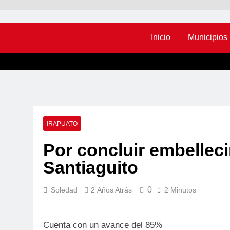
Inicio
Municipios
IRAPUATO
Por concluir embelleci
Santiaguito
0
Soledad
2 Años Atrás
2 Minutos
Cuenta con un avance del 85%