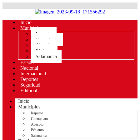
Inicio
Municipios
Irapuato
Guanajuato
Abasolo
Pénjamo
Salamanca
Estado
Nacional
Internacional
Deportes
Seguridad
Editorial
Inicio
Municipios
Irapuato
Guanajuato
Abasolo
Pénjamo
Salamanca