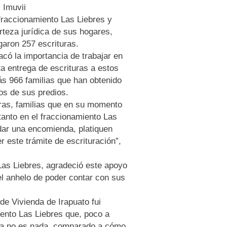
l Imuvii
 fraccionamiento Las Liebres y
rteza jurídica de sus hogares,
garon 257 escrituras.
acó la importancia de trabajar en
a entrega de escrituras a estos
s 966 familias que han obtenido
os de sus predios.
ras, familias que en su momento
 tanto en el fraccionamiento Las
 dar una encomienda, platiquen
 este trámite de escrituración”,
 Las Liebres, agradeció este apoyo
el anhelo de poder contar con sus
de Vivienda de Irapuato fui
iento Las Liebres que, poco a
cha no es nada, comparado a cómo