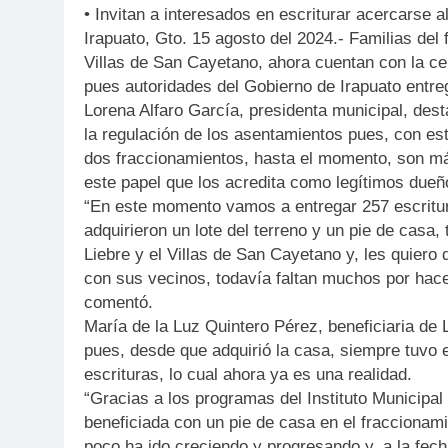
• Invitan a interesados en escriturar acercarse a
Irapuato, Gto. 15 agosto del 2024.- Familias del
Villas de San Cayetano, ahora cuentan con la ce
pues autoridades del Gobierno de Irapuato entre
Lorena Alfaro García, presidenta municipal, dest
la regulación de los asentamientos pues, con est
dos fraccionamientos, hasta el momento, son má
este papel que los acredita como legítimos dueñ
“En este momento vamos a entregar 257 escritu
adquirieron un lote del terreno y un pie de casa,
Liebre y el Villas de San Cayetano y, les quiero
con sus vecinos, todavía faltan muchos por hacer
comentó.
María de la Luz Quintero Pérez, beneficiaria de
pues, desde que adquirió la casa, siempre tuvo 
escrituras, lo cual ahora ya es una realidad.
“Gracias a los programas del Instituto Municipal 
beneficiada con un pie de casa en el fraccionam
poco ha ido creciendo y progresando y, a la fe