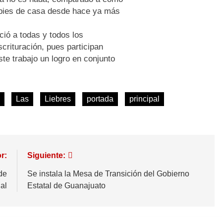
 pies de casa desde hace ya más
ció a todas y todos los
crituración, pues participan
ste trabajo un logro en conjunto
Las
Liebres
portada
principal
r:
Siguiente:
de
Se instala la Mesa de Transición del Gobierno
al
Estatal de Guanajuato