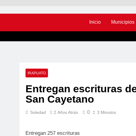
Inicio
Municipios
IRAPUATO
Entregan escrituras de 
San Cayetano
0
Soledad
2 Años Atrás
3 Minutos
Entregan 257 escrituras