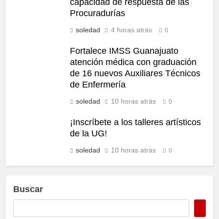
capacidad de respuesta de las
Procuradurías
soledad
4 horas atrás
0
Fortalece IMSS Guanajuato
atención médica con graduación
de 16 nuevos Auxiliares Técnicos
de Enfermería
soledad
10 horas atrás
0
¡Inscríbete a los talleres artísticos
de la UG!
soledad
10 horas atrás
0
Buscar