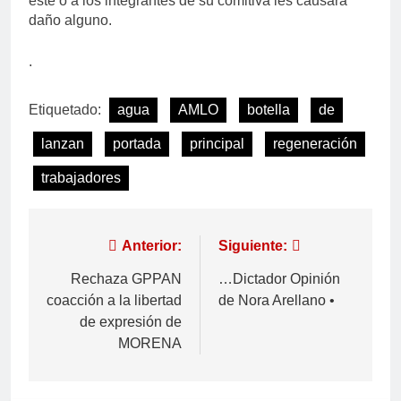
éste o a los integrantes de su comitiva les causara
daño alguno.
.
Etiquetado:
agua
AMLO
botella
de
lanzan
portada
principal
regeneración
trabajadores
Anterior:
Siguiente:
Rechaza GPPAN
…Dictador Opinión
coacción a la libertad
de Nora Arellano •
de expresión de
MORENA