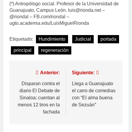
(*) Antropólogo social. Profesor de la Universidad de
Guanajuato, Campus León. luis@rionda.net –
@riondal – FB.com/riondal –
ugto.academia.edu/LuisMiguelRionda
Etiquetado:
Hundimiento
Judicial
portada
principal
regeneración
Anterior:
Siguiente:
Disparan contra el
Llega a Guanajuato
diario El Debate de
el carro de comedias
Sinaloa; cuentan al
con “El alma buena
menos 12 tiros en la
de Sezuán”
fachada