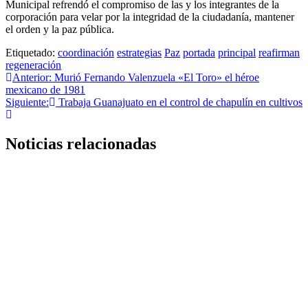
Municipal refrendó el compromiso de las y los integrantes de la
corporación para velar por la integridad de la ciudadanía, mantener
el orden y la paz pública.
Etiquetado:
coordinación
estrategias
Paz
portada
principal
reafirman
regeneración
Anterior:
Murió Fernando Valenzuela «El Toro» el héroe
mexicano de 1981
Siguiente:
Trabaja Guanajuato en el control de chapulín en cultivos
Noticias relacionadas