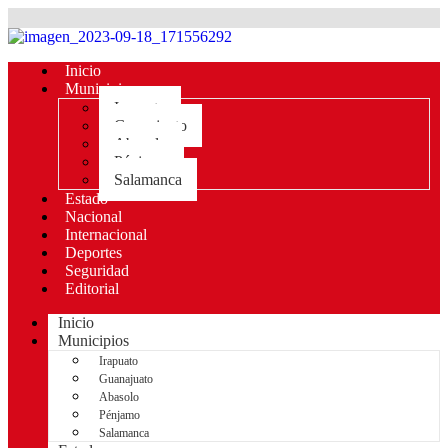
Inicio
Municipios
Irapuato
Guanajuato
Abasolo
Pénjamo
Salamanca
Estado
Nacional
Internacional
Deportes
Seguridad
Editorial
Inicio
Municipios
Irapuato
Guanajuato
Abasolo
Pénjamo
Salamanca