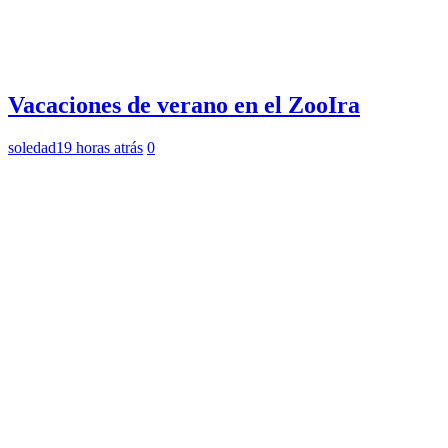
Vacaciones de verano en el ZooIra
soledad
19 horas atrás
0