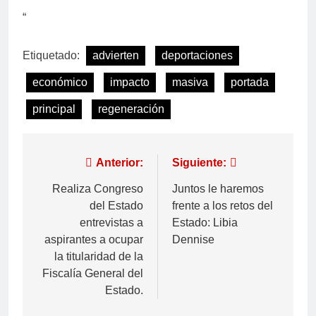
“
Etiquetado:
advierten
deportaciones
económico
impacto
masiva
portada
principal
regeneración
Anterior:
Siguiente:
Realiza Congreso
Juntos le haremos
del Estado
frente a los retos del
entrevistas a
Estado: Libia
aspirantes a ocupar
Dennise
la titularidad de la
Fiscalía General del
Estado.