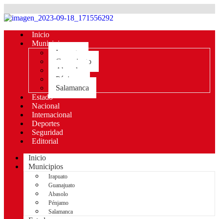
Inicio
Municipios
Irapuato
Guanajuato
Abasolo
Pénjamo
Salamanca
Estado
Nacional
Internacional
Deportes
Seguridad
Editorial
Inicio
Municipios
Irapuato
Guanajuato
Abasolo
Pénjamo
Salamanca