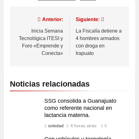
Anterior:
Siguiente:
Inicia Semana
La Fiscalía detiene a
Tecnológica ITESI y
4 hombres armados
Foro «Emprende y
con droga en
Conecta»
Irapuato
Noticias relacionadas
SSG consolida a Guanajuato
como referente nacional en
lactancia materna.
soledad
4 horas atrás
0
Con vehículos y tecnología,