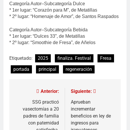
Categoría Autor–Subcategoría Dulce
* 1er lugar: “Corazón para M”, de Metatillas
* 2º lugar: “Homenaje de Amor”, de Santos Raspados
Categoría Autor–Subcategoría Bebida
* 1er lugar: “Dulces 33”, de Metatillas
* 2º lugar: “Smoothie de Fresa”, de Añelos
Etiquetado:
2025
finaliza. Festival
Fresa
portada
principal
regeneración
Anterior:
Siguiente:
SSG practicó
Aprueban
vasectomías a 20
incrementar
padres de familia
beneficios en ley de
con paternidad
ingresos para
satisfecha.
irapuatenses