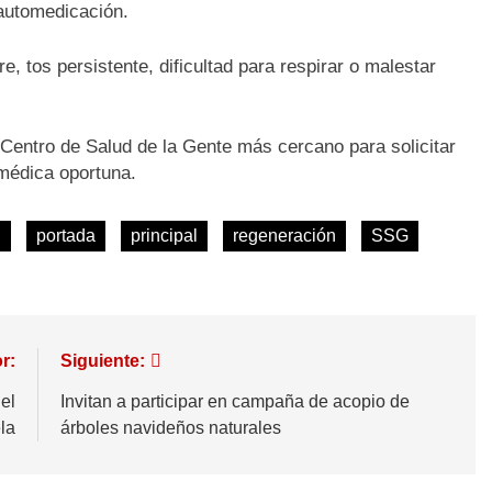
 automedicación.
, tos persistente, dificultad para respirar o malestar
Centro de Salud de la Gente más cercano para solicitar
 médica oportuna.
n
portada
principal
regeneración
SSG
r:
Siguiente:
el
Invitan a participar en campaña de acopio de
la
árboles navideños naturales