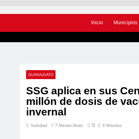
Inicio
Municipios
GUANAJUATO
SSG aplica en sus Cen
millón de dosis de va
invernal
0
Soledad
7 Meses Atrás
4 Minutos