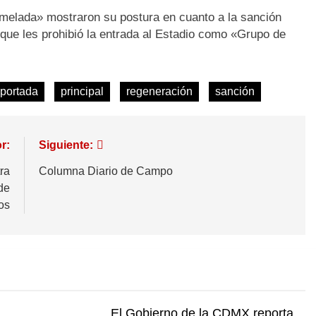
melada» mostraron su postura en cuanto a la sanción
que les prohibió la entrada al Estadio como «Grupo de
portada
principal
regeneración
sanción
r:
Siguiente:
ra
Columna Diario de Campo
de
os
El Gobierno de la CDMX reporta