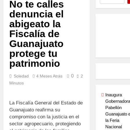
No te calles
denuncia el
abigeato la
Fiscalía de
Guanajuato
protege tu
patrimonio
0
Soledad
4 Meses Atrás
2
Minutos
Inaugura
Gobernador
La Fiscalía General del Estado de
Pabellón
Guanajuato reafirma su
Guanajuato 
compromiso con la justicia en el
la Feria
sector agropecuario, protegiendo
Nacional