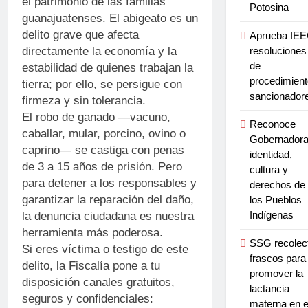
el patrimonio de las familias
Potosina
guanajuatenses. El abigeato es un
delito grave que afecta
Aprueba IE
resoluciones
directamente la economía y la
de
estabilidad de quienes trabajan la
procedimien
tierra; por ello, se persigue con
sancionador
firmeza y sin tolerancia.
El robo de ganado —vacuno,
Reconoce
caballar, mular, porcino, ovino o
Gobernador
caprino— se castiga con penas
identidad,
de 3 a 15 años de prisión. Pero
cultura y
para detener a los responsables y
derechos de
garantizar la reparación del daño,
los Pueblos
Indígenas
la denuncia ciudadana es nuestra
herramienta más poderosa.
SSG recolec
Si eres víctima o testigo de este
frascos para
delito, la Fiscalía pone a tu
promover la
disposición canales gratuitos,
lactancia
seguros y confidenciales:
materna en e