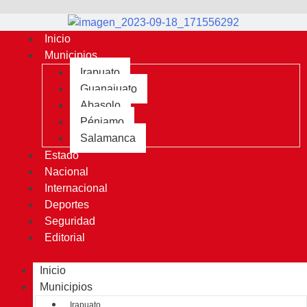
Inicio
Municipios
Irapuato
Guanajuato
Abasolo
Pénjamo
Salamanca
Estado
Nacional
Internacional
Deportes
Seguridad
Editorial
Inicio
Municipios
Irapuato