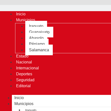
Inicio
Municipios
Irapuato
Guanajuato
Abasolo
Pénjamo
Salamanca
Estado
Nacional
Internacional
Deportes
Seguridad
Editorial
Inicio
Municipios
Irapuato