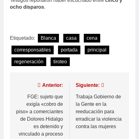
Testigos reportaron haber escuchado entre
cinco y
ocho disparos
.
Etiquetado:
Blanca
casa
cena
corresponsables
portada
principal
regeneración
tiroteo
Anterior:
Siguiente:
FGE: sujeto que
Trabaja Gobierno de
exigía «cobro de
la Gente en la
piso» a comerciantes
reeducación para
de Dolores Hidalgo
erradicar la violencia
es detenido y
contra las mujeres
vinculado a proceso