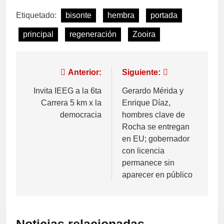
Etiquetado:
bisonte
hembra
portada
principal
regeneración
Zooira
Anterior:
Siguiente:
Invita IEEG a la 6ta
Gerardo Mérida y
Carrera 5 km x la
Enrique Díaz,
democracia
hombres clave de
Rocha se entregan
en EU; gobernador
con licencia
permanece sin
aparecer en público
Noticias relacionadas