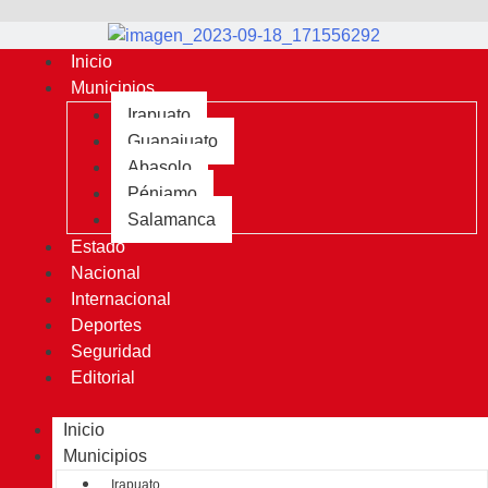
Inicio
Municipios
Irapuato
Guanajuato
Abasolo
Pénjamo
Salamanca
Estado
Nacional
Internacional
Deportes
Seguridad
Editorial
Inicio
Municipios
Irapuato