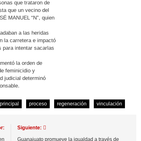
sonas que trataron de
sta que un vecino del
JOSÉ MANUEL “N”, quien
ladaban a las heridas
n la carretera e impactó
 para intentar sacarlas
amentó la orden de
e feminicidio y
d judicial determinó
ponsable.
principal
proceso
regeneración
vinculación
r:
Siguiente:
en
Guanajuato promueve la igualdad a través de