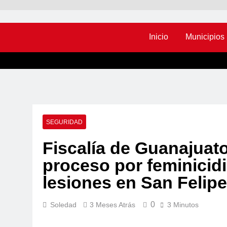
Inicio
Municipios
SEGURIDAD
Fiscalía de Guanajuato
proceso por feminicidi
lesiones en San Felipe
0
Soledad
3 Meses Atrás
3 Minutos