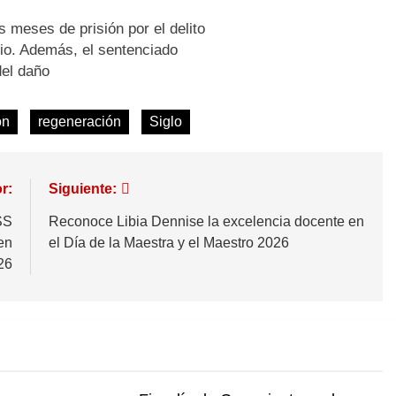
s meses de prisión por el delito
idio. Además, el sentenciado
del daño
ón
regeneración
Siglo
r:
Siguiente:
SS
Reconoce Libia Dennise la excelencia docente en
en
el Día de la Maestra y el Maestro 2026
26