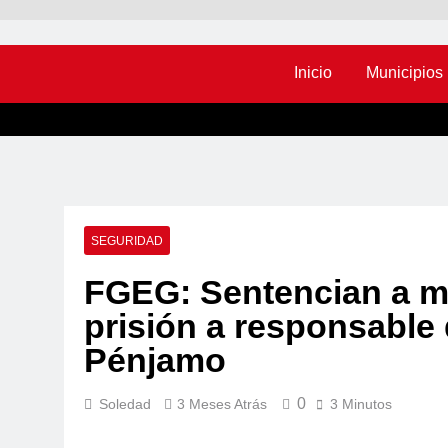
Inicio
Municipios
SEGURIDAD
FGEG: Sentencian a m
prisión a responsable
Pénjamo
0
Soledad
3 Meses Atrás
3 Minutos