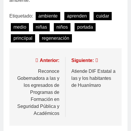
ambiente.
Etiquetado:
ambiente
aprenden
cuidar
medio
niñas
niños
portada
princiipal
regeneración
Anterior:
Siguiente:
Reconoce
Atiende DIF Estatal a
Gobernadora a las y
las y los habitantes
los egresados de
de Huanímaro
Programas de
Formación en
Seguridad Pública y
Académicos