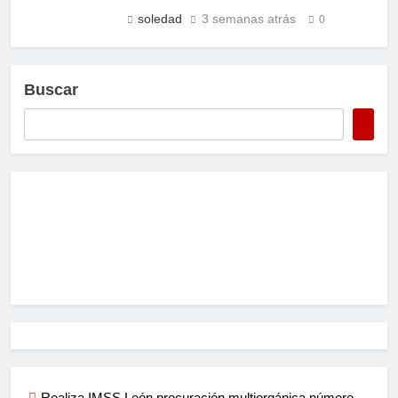
soledad
3 semanas atrás
0
Buscar
Realiza IMSS León procuración multiorgánica número