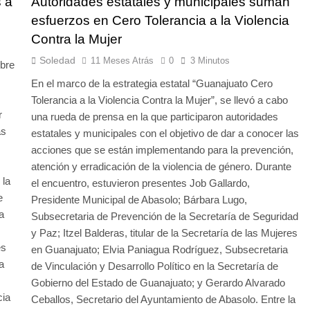
 a
Autoridades estatales y municipales suman
esfuerzos en Cero Tolerancia a la Violencia
Contra la Mujer
Soledad
11 Meses Atrás
0
3 Minutos
obre
En el marco de la estrategia estatal “Guanajuato Cero
Tolerancia a la Violencia Contra la Mujer”, se llevó a cabo
r
una rueda de prensa en la que participaron autoridades
as
estatales y municipales con el objetivo de dar a conocer las
acciones que se están implementando para la prevención,
atención y erradicación de la violencia de género. Durante
 la
el encuentro, estuvieron presentes Job Gallardo,
e
Presidente Municipal de Abasolo; Bárbara Lugo,
a
Subsecretaria de Prevención de la Secretaría de Seguridad
y Paz; Itzel Balderas, titular de la Secretaría de las Mujeres
es
en Guanajuato; Elvia Paniagua Rodríguez, Subsecretaria
a
de Vinculación y Desarrollo Político en la Secretaría de
Gobierno del Estado de Guanajuato; y Gerardo Alvarado
cia
Ceballos, Secretario del Ayuntamiento de Abasolo. Entre la