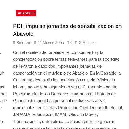
ABASOLO
PDH impulsa jornadas de sensibilización en
Abasolo
Soledad
11 Meses Atrás
0
2 Minutos
,
Con el objetivo de fortalecer el conocimiento y la
concientización sobre temas relevantes para la sociedad,
se llevaron a cabo dos importantes jornadas de
uir
capacitación en el municipio de Abasolo. En la Casa de la
Cultura se desarrolló la capacitación titulada “Violencia
das
laboral, acoso y hostigamiento sexual”, impartida por la
omo
Procuraduría de los Derechos Humanos del Estado de
s de
Guanajuato, dirigida a personal de diversas áreas
e
municipales, entre ellas Protección Civil, Desarrollo Social,
JAPAMA, Educación, IMAM, Oficialía Mayor,
sa
Transparencia, entre otras. La sesión permitió generar
conciencia sobre la importancia de contar con espacios