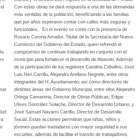
el
Con estas obras se dará respuesta a una de las demandas
más sentidas de la población, beneficiando a las familias
que por años esperaron contar con calles más seguras y
funcionales. En el evento se contó con la presencia de
Rosario Corona Amador, Titular de la Secretaría del Nuevo
Comienzo del Gobierno del Estado, quien refrendó el
la
compromiso de continuar trabajando en conjunto con el
es
municipio para fortalecer el desarrollo de Abasolo. Además
de la participación de los regidores Carolina Ceballos, José
Luis Neri Carrillo, Alejandro Arellano Negrete, entre otros
integrantes del H. Ayuntamiento; así como directores de
lsar
distintas áreas del Gobierno Municipal, entre ellos Alejandro
s
Ortega Camarena, Director de Obras Públicas; Edgar
Ulises González Solache, Director de Desarrollo Urbano; y
lud
José Samuel Navarro Carrillo, Director de Desarrollo
ra
Social. Estas acciones permitirán que niñas, niños y
on
jóvenes puedan trasladarse con mayor seguridad a sus
escuelas, además de facilitar el tránsito de trabajadores,