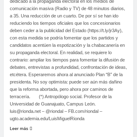
dedicado a la propaganda electoral en los medios de
comunicación masiva (Radio y TV) de 48 minutos diarios,
a 35. Una reducción de un cuarto. De por sí se han ido
reduciendo los tiempos oficiales que los concesionarios
deben ceder a la publicidad del Estado (https://t.ly/jr3Ay),
con esta medida se podría fomentar que los partidos y
candidatos acentúen la espotización y la chabacanería en
su propaganda electoral. En realidad, se requiere lo
contrario: ampliar los tiempos para fomentar la difusión de
debates, entrevistas a profundidad, confrontación de ideas,
etcétera. Esperaremos ahora al anunciado Plan “B” de la
presidenta. No soy optimista: puede ser aún más dañino
que la reforma abortada, pero ahora por caminos de
terracería. (*) Antropólogo social. Profesor de la
Universidad de Guanajuato, Campus León.
luis@rionda.net – @riondal – FB.com/riondal –
ugto.academia.edu/LuisMiguelRionda
Leer más