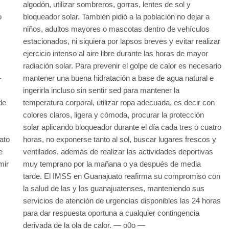
algodón, utilizar sombreros, gorras, lentes de sol y
o
bloqueador solar. También pidió a la población no dejar a
niños, adultos mayores o mascotas dentro de vehículos
estacionados, ni siquiera por lapsos breves y evitar realizar
ejercicio intenso al aire libre durante las horas de mayor
radiación solar. Para prevenir el golpe de calor es necesario
–
mantener una buena hidratación a base de agua natural e
ingerirla incluso sin sentir sed para mantener la
de
temperatura corporal, utilizar ropa adecuada, es decir con
colores claros, ligera y cómoda, procurar la protección
solar aplicando bloqueador durante el día cada tres o cuatro
ato
horas, no exponerse tanto al sol, buscar lugares frescos y
e
ventilados, además de realizar las actividades deportivas
mir
muy temprano por la mañana o ya después de media
tarde. El IMSS en Guanajuato reafirma su compromiso con
la salud de las y los guanajuatenses, manteniendo sus
servicios de atención de urgencias disponibles las 24 horas
para dar respuesta oportuna a cualquier contingencia
derivada de la ola de calor. — o0o —