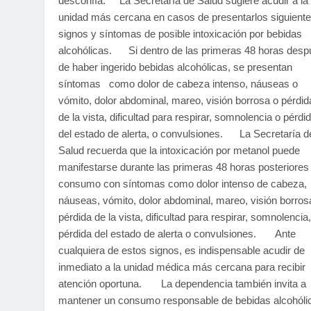
desconfía. La Secretaría de Salud sugiere acudir a la
unidad más cercana en casos de presentarlos siguient
signos y síntomas de posible intoxicación por bebidas
alcohólicas. Si dentro de las primeras 48 horas desp
de haber ingerido bebidas alcohólicas, se presentan
síntomas como dolor de cabeza intenso, náuseas o
vómito, dolor abdominal, mareo, visión borrosa o pérdid
de la vista, dificultad para respirar, somnolencia o pérdi
del estado de alerta, o convulsiones. La Secretaría d
Salud recuerda que la intoxicación por metanol puede
manifestarse durante las primeras 48 horas posteriores 
consumo con síntomas como dolor intenso de cabeza,
náuseas, vómito, dolor abdominal, mareo, visión borros
pérdida de la vista, dificultad para respirar, somnolencia,
pérdida del estado de alerta o convulsiones. Ante
cualquiera de estos signos, es indispensable acudir de
inmediato a la unidad médica más cercana para recibir
atención oportuna. La dependencia también invita a
mantener un consumo responsable de bebidas alcohóli