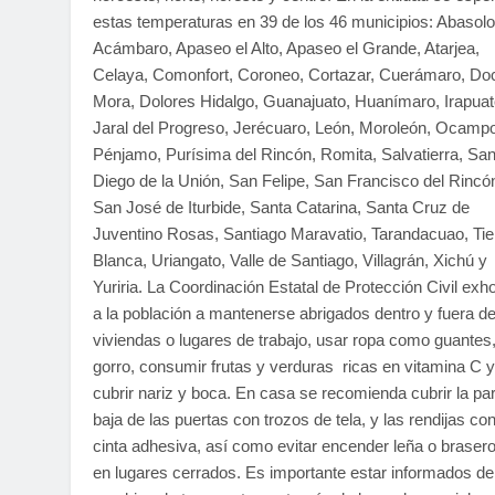
estas temperaturas en 39 de los 46 municipios: Abasolo
Acámbaro, Apaseo el Alto, Apaseo el Grande, Atarjea,
Celaya, Comonfort, Coroneo, Cortazar, Cuerámaro, Doc
Mora, Dolores Hidalgo, Guanajuato, Huanímaro, Irapuat
Jaral del Progreso, Jerécuaro, León, Moroleón, Ocamp
Pénjamo, Purísima del Rincón, Romita, Salvatierra, Sa
Diego de la Unión, San Felipe, San Francisco del Rincó
San José de Iturbide, Santa Catarina, Santa Cruz de
Juventino Rosas, Santiago Maravatio, Tarandacuao, Tie
Blanca, Uriangato, Valle de Santiago, Villagrán, Xichú y
Yuriria. La Coordinación Estatal de Protección Civil exho
a la población a mantenerse abrigados dentro y fuera de
viviendas o lugares de trabajo, usar ropa como guantes,
gorro, consumir frutas y verduras ricas en vitamina C y
cubrir nariz y boca. En casa se recomienda cubrir la par
baja de las puertas con trozos de tela, y las rendijas co
cinta adhesiva, así como evitar encender leña o braser
en lugares cerrados. Es importante estar informados de