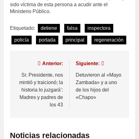
sido víctima de esta persona a acudir ante el
Ministerio Público.
Etiquetado:
detiene
falsa
inspectora
policía
portada
principal
regeneración
Anterior:
Siguiente:
Sr. Presidente, nos
Detuvieron al «Mayo
mintió y traicionó; la
Zambada» y a uno
historia lo juzgará’:
de los hijos del
Madres y padres de
«Chapo»
los 43
Noticias relacionadas