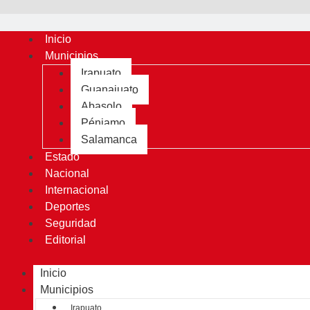
Inicio
Municipios
Irapuato
Guanajuato
Abasolo
Pénjamo
Salamanca
Estado
Nacional
Internacional
Deportes
Seguridad
Editorial
Inicio
Municipios
Irapuato