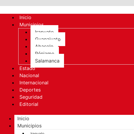
Inicio
Municipios
Irapuato
Guanajuato
Abasolo
Pénjamo
Salamanca
Estado
Nacional
Internacional
Deportes
Seguridad
Editorial
Inicio
Municipios
Irapuato