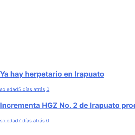
Ya hay herpetario en Irapuato
soledad
5 días atrás
0
Incrementa HGZ No. 2 de Irapuato pro
soledad
7 días atrás
0