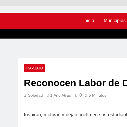
Inicio
Municipios
IRAPUATO
Reconocen Labor de D
0
Soledad
1 Año Atrás
5 Minutos
Inspiran, motivan y dejan huella en sus estudian