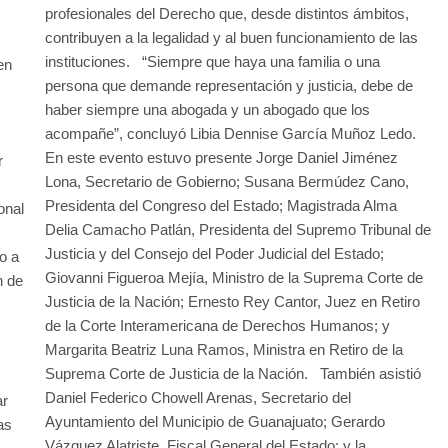
profesionales del Derecho que, desde distintos ámbitos,
contribuyen a la legalidad y al buen funcionamiento de las
instituciones. “Siempre que haya una familia o una
en
persona que demande representación y justicia, debe de
haber siempre una abogada y un abogado que los
acompañe”, concluyó Libia Dennise García Muñoz Ledo.
En este evento estuvo presente Jorge Daniel Jiménez
r
Lona, Secretario de Gobierno; Susana Bermúdez Cano,
Presidenta del Congreso del Estado; Magistrada Alma
onal
Delia Camacho Patlán, Presidenta del Supremo Tribunal de
Justicia y del Consejo del Poder Judicial del Estado;
o a
Giovanni Figueroa Mejía, Ministro de la Suprema Corte de
n de
Justicia de la Nación; Ernesto Rey Cantor, Juez en Retiro
de la Corte Interamericana de Derechos Humanos; y
Margarita Beatriz Luna Ramos, Ministra en Retiro de la
Suprema Corte de Justicia de la Nación. También asistió
Daniel Federico Chowell Arenas, Secretario del
ar
Ayuntamiento del Municipio de Guanajuato; Gerardo
as
Vázquez Alatriste, Fiscal General del Estado; y la