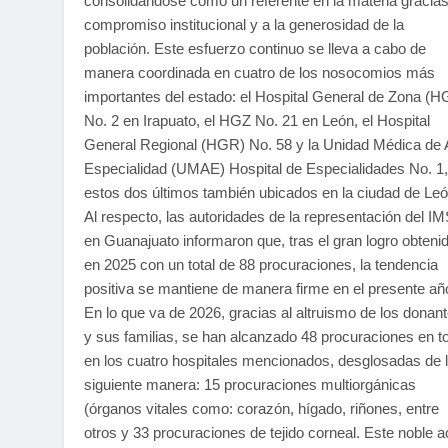
consolidándose como un referente en la materia gracias
compromiso institucional y a la generosidad de la
población. Este esfuerzo continuo se lleva a cabo de
manera coordinada en cuatro de los nosocomios más
importantes del estado: el Hospital General de Zona (H
No. 2 en Irapuato, el HGZ No. 21 en León, el Hospital
General Regional (HGR) No. 58 y la Unidad Médica de 
Especialidad (UMAE) Hospital de Especialidades No. 1,
estos dos últimos también ubicados en la ciudad de Leó
Al respecto, las autoridades de la representación del I
en Guanajuato informaron que, tras el gran logro obteni
en 2025 con un total de 88 procuraciones, la tendencia
positiva se mantiene de manera firme en el presente añ
En lo que va de 2026, gracias al altruismo de los donan
y sus familias, se han alcanzado 48 procuraciones en to
en los cuatro hospitales mencionados, desglosadas de 
siguiente manera: 15 procuraciones multiorgánicas
(órganos vitales como: corazón, hígado, riñones, entre
otros y 33 procuraciones de tejido corneal. Este noble a