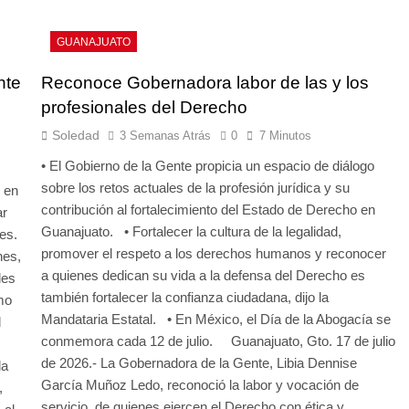
GUANAJUATO
nte
Reconoce Gobernadora labor de las y los
profesionales del Derecho
Soledad
3 Semanas Atrás
0
7 Minutos
• El Gobierno de la Gente propicia un espacio de diálogo
sobre los retos actuales de la profesión jurídica y su
 en
contribución al fortalecimiento del Estado de Derecho en
ar
Guanajuato. • Fortalecer la cultura de la legalidad,
es.
promover el respeto a los derechos humanos y reconocer
nes,
a quienes dedican su vida a la defensa del Derecho es
des
también fortalecer la confianza ciudadana, dijo la
mo
Mandataria Estatal. • En México, el Día de la Abogacía se
l
conmemora cada 12 de julio. Guanajuato, Gto. 17 de julio
de 2026.- La Gobernadora de la Gente, Libia Dennise
la
García Muñoz Ledo, reconoció la labor y vocación de
,
servicio, de quienes ejercen el Derecho con ética y