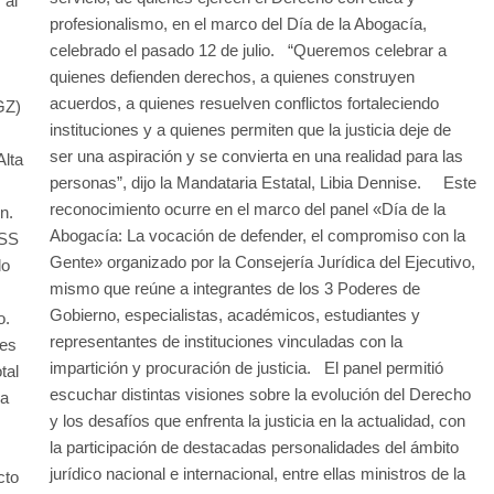
 al
profesionalismo, en el marco del Día de la Abogacía,
celebrado el pasado 12 de julio. “Queremos celebrar a
quienes defienden derechos, a quienes construyen
acuerdos, a quienes resuelven conflictos fortaleciendo
GZ)
instituciones y a quienes permiten que la justicia deje de
ser una aspiración y se convierta en una realidad para las
Alta
personas”, dijo la Mandataria Estatal, Libia Dennise. Este
reconocimiento ocurre en el marco del panel «Día de la
n.
Abogacía: La vocación de defender, el compromiso con la
MSS
Gente» organizado por la Consejería Jurídica del Ejecutivo,
do
mismo que reúne a integrantes de los 3 Poderes de
Gobierno, especialistas, académicos, estudiantes y
o.
representantes de instituciones vinculadas con la
tes
impartición y procuración de justicia. El panel permitió
tal
escuchar distintas visiones sobre la evolución del Derecho
la
y los desafíos que enfrenta la justicia en la actualidad, con
la participación de destacadas personalidades del ámbito
jurídico nacional e internacional, entre ellas ministros de la
cto