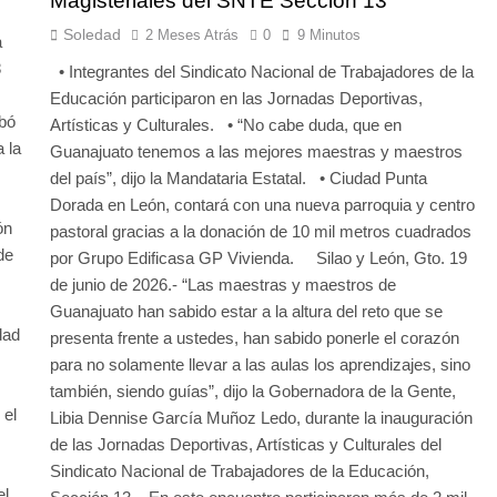
Magisteriales del SNTE Sección 13
Soledad
2 Meses Atrás
0
9 Minutos
a
8
• Integrantes del Sindicato Nacional de Trabajadores de la
Educación participaron en las Jornadas Deportivas,
bó
Artísticas y Culturales. • “No cabe duda, que en
 la
Guanajuato tenemos a las mejores maestras y maestros
del país”, dijo la Mandataria Estatal. • Ciudad Punta
Dorada en León, contará con una nueva parroquia y centro
ón
pastoral gracias a la donación de 10 mil metros cuadrados
de
por Grupo Edificasa GP Vivienda. Silao y León, Gto. 19
de junio de 2026.- “Las maestras y maestros de
Guanajuato han sabido estar a la altura del reto que se
dad
presenta frente a ustedes, han sabido ponerle el corazón
para no solamente llevar a las aulas los aprendizajes, sino
también, siendo guías”, dijo la Gobernadora de la Gente,
 el
Libia Dennise García Muñoz Ledo, durante la inauguración
de las Jornadas Deportivas, Artísticas y Culturales del
Sindicato Nacional de Trabajadores de la Educación,
el