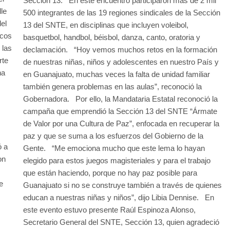
Sección 13. En este encuentro participaron más de 2 mil
le
500 integrantes de las 19 regiones sindicales de la Sección
el
13 del SNTE, en disciplinas que incluyen voleibol,
icos
basquetbol, handbol, béisbol, danza, canto, oratoria y
 las
declamación. “Hoy vemos muchos retos en la formación
rte
de nuestras niñas, niños y adolescentes en nuestro País y
na
en Guanajuato, muchas veces la falta de unidad familiar
también genera problemas en las aulas”, reconoció la
Gobernadora. Por ello, la Mandataria Estatal reconoció la
campaña que emprendió la Sección 13 del SNTE “Ármate
de Valor por una Cultura de Paz”, enfocada en recuperar la
paz y que se suma a los esfuerzos del Gobierno de la
ó a
Gente. “Me emociona mucho que este lema lo hayan
on
elegido para estos juegos magisteriales y para el trabajo
que están haciendo, porque no hay paz posible para
e
Guanajuato si no se construye también a través de quienes
educan a nuestras niñas y niños”, dijo Libia Dennise. En
este evento estuvo presente Raúl Espinoza Alonso,
Secretario General del SNTE, Sección 13, quien agradeció