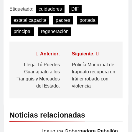
Etiquetado:
cuidadores
DIF
estatal capacita
padres
portada
principal
regeneración
Anterior:
Siguiente:
Llega Tú Puedes
Policía Municipal de
Guanajuato a los
Irapuato recupera un
Tianguis y Mercados
tráiler robado con
del Estado.
violencia
Noticias relacionadas
Inaugura Gobernadora Pabellón