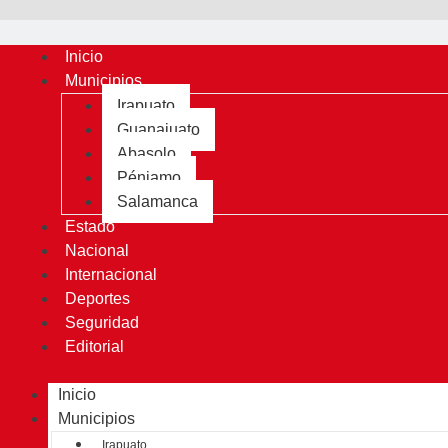
Inicio
Municipios
Irapuato
Guanajuato
Abasolo
Pénjamo
Salamanca
Estado
Nacional
Internacional
Deportes
Seguridad
Editorial
Inicio
Municipios
Irapuato