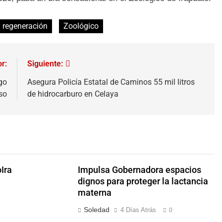
regeneración
Zoológico
r:
Siguiente:
go
Asegura Policía Estatal de Caminos 55 mil litros
so
de hidrocarburo en Celaya
Ira
Impulsa Gobernadora espacios
dignos para proteger la lactancia
materna
Soledad
4 Días Atrás
0