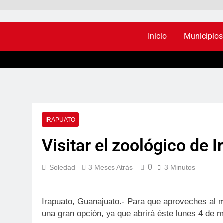
Inicio
Municipios
IRAPUATO
Visitar el zoológico de 
0
Soledad
3 Meses Atrás
3 Minutos
Irapuato, Guanajuato.- Para que aproveches al m
una gran opción, ya que abrirá éste lunes 4 de m