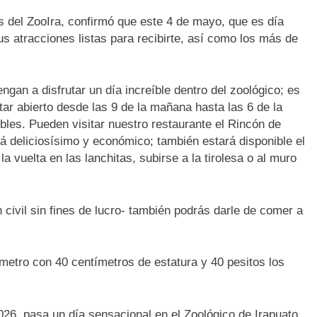
s del ZooIra, confirmó que este 4 de mayo, que es día
us atracciones listas para recibirte, así como los más de
gan a disfrutar un día increíble dentro del zoológico; es
star abierto desde las 9 de la mañana hasta las 6 de la
ibles. Pueden visitar nuestro restaurante el Rincón de
 deliciosísimo y económico; también estará disponible el
a vuelta en las lanchitas, subirse a la tirolesa o al muro
civil sin fines de lucro- también podrás darle de comer a
 metro con 40 centímetros de estatura y 40 pesitos los
26, pasa un día sensacional en el Zoológico de Irapuato.