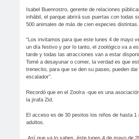
Isabel Buenrostro, gerente de relaciones pública
inhábil, el parque abrirá sus puertas con todas s
500 animales de más de cien especies distintas.
“Los invitamos para que este lunes 4 de mayo ven
un día festivo y por lo tanto, el zoológico va a e
tarde y todas las atracciones van a estar dispon
Tomé a desayunar o comer, la verdad es que está
trenecito, para que se den su paseo, pueden dar l
escalador”.
Recordó que en el ZooIra -que es una asociación 
la jirafa Zid.
El acceso es de 30 pesitos los niños de hasta 1
adultos.
Así que ya lo sabes, éste lunes 4 de mayo de 20