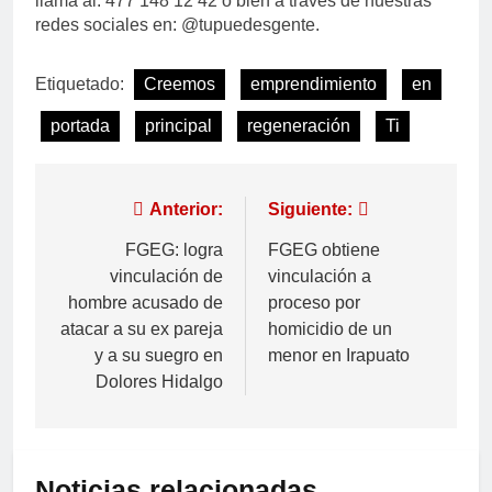
llama al: 477 148 12 42 o bien a través de nuestras
redes sociales en: @tupuedesgente.
Etiquetado:
Creemos
emprendimiento
en
portada
principal
regeneración
Ti
Anterior:
Siguiente:
FGEG: logra
FGEG obtiene
vinculación de
vinculación a
hombre acusado de
proceso por
atacar a su ex pareja
homicidio de un
y a su suegro en
menor en Irapuato
Dolores Hidalgo
Noticias relacionadas