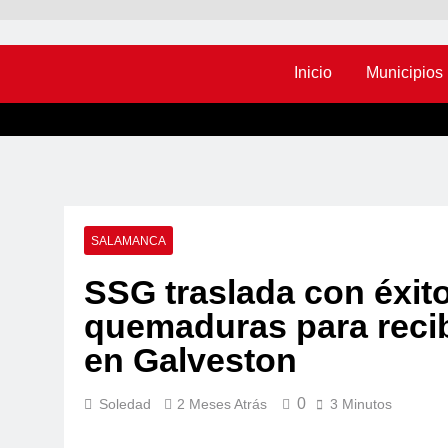
Inicio
Municipios
SALAMANCA
SSG traslada con éxit
quemaduras para recib
en Galveston
0
Soledad
2 Meses Atrás
3 Minutos